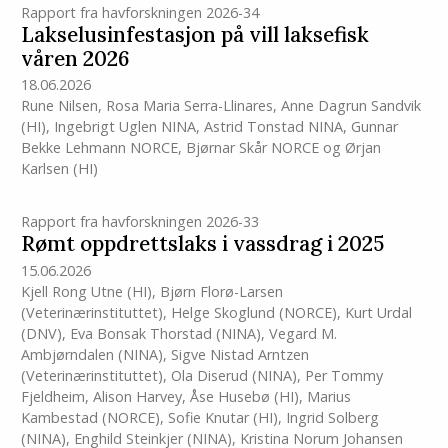
Rapport fra havforskningen 2026-34
Lakselusinfestasjon på vill laksefisk
våren 2026
18.06.2026
Rune Nilsen
,
Rosa Maria Serra-Llinares
,
Anne Dagrun Sandvik
(HI)
,
Ingebrigt Uglen NINA
,
Astrid Tonstad NINA
,
Gunnar
Bekke Lehmann NORCE
,
Bjørnar Skår NORCE
og
Ørjan
Karlsen
(HI)
Rapport fra havforskningen 2026-33
Rømt oppdrettslaks i vassdrag i 2025
15.06.2026
Kjell Rong Utne
(HI)
,
Bjørn Florø-Larsen
(Veterinærinstituttet)
,
Helge Skoglund (NORCE)
,
Kurt Urdal
(DNV)
,
Eva Bonsak Thorstad (NINA)
,
Vegard M.
Ambjørndalen (NINA)
,
Sigve Nistad Arntzen
(Veterinærinstituttet)
,
Ola Diserud (NINA)
,
Per Tommy
Fjeldheim
,
Alison Harvey
,
Åse Husebø
(HI)
,
Marius
Kambestad (NORCE)
,
Sofie Knutar
(HI)
,
Ingrid Solberg
(NINA)
,
Enghild Steinkjer (NINA)
,
Kristina Norum Johansen