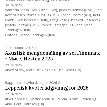
30.04.2026
Vaneeda Shalini Devi Allken
(IMR)
,
Jaroslav Kamrla (UoB)
,
Rolf
Korneliussen
,
Rokas Kubilius
(IMR)
,
Yoann Ladroit (KD)
,
Ketil
Malde
,
Geir Pedersen
(IMR)
,
Craig Rose (FishNext Research)
,
Jostein Saltskår
(IMR)
,
Robert Sørhagen (KD)
and
Maria
Tenningen
(IMR)
Editor(s):
Maria Tenningen
(IMR)
Toktrapport 2026-12
Akustisk mengdemåling av sei Finnmark
- Møre, Høsten 2025
28.04.2026
Arved Staby
,
Malin Lie Skage
og
Elise Eidset
(HI)
Rapport fra havforskningen 2026-21
Leppefisk kvoterådgivning for 2026.
22.04.2026
Kim Halvorsen
,
Marthe Marie R. Stendal
,
Torkel Larsen
og
Anne Berit Skiftesvik
(HI)