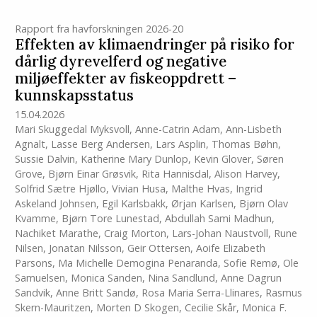
Rapport fra havforskningen 2026-20
Effekten av klimaendringer på risiko for
dårlig dyrevelferd og negative
miljøeffekter av fiskeoppdrett –
kunnskapsstatus
15.04.2026
Mari Skuggedal Myksvoll
,
Anne-Catrin Adam
,
Ann-Lisbeth
Agnalt
,
Lasse Berg Andersen
,
Lars Asplin
,
Thomas Bøhn
,
Sussie Dalvin
,
Katherine Mary Dunlop
,
Kevin Glover
,
Søren
Grove
,
Bjørn Einar Grøsvik
,
Rita Hannisdal
,
Alison Harvey
,
Solfrid Sætre Hjøllo
,
Vivian Husa
,
Malthe Hvas
,
Ingrid
Askeland Johnsen
,
Egil Karlsbakk
,
Ørjan Karlsen
,
Bjørn Olav
Kvamme
,
Bjørn Tore Lunestad
,
Abdullah Sami Madhun
,
Nachiket Marathe
,
Craig Morton
,
Lars-Johan Naustvoll
,
Rune
Nilsen
,
Jonatan Nilsson
,
Geir Ottersen
,
Aoife Elizabeth
Parsons
,
Ma Michelle Demogina Penaranda
,
Sofie Remø
,
Ole
Samuelsen
,
Monica Sanden
,
Nina Sandlund
,
Anne Dagrun
Sandvik
,
Anne Britt Sandø
,
Rosa Maria Serra-Llinares
,
Rasmus
Skern-Mauritzen
,
Morten D Skogen
,
Cecilie Skår
,
Monica F.