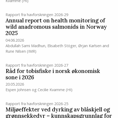
Kvamme
(HI)
Rapport fra havforskningen 2026-29
Annual report on health monitoring of
wild anadromous salmonids in Norway
2025
04.06.2026
Abdullah Sami Madhun
,
Elisabeth Stöger
,
Ørjan Karlsen
and
Rune Nilsen
(IMR)
Rapport fra havforskningen 2026-27
Råd for tobisfiske i norsk økonomisk
sone i 2026
20.05.2026
Espen Johnsen
og
Cecilie Kvamme
(HI)
Rapport fra havforskningen 2026-25
Miljøeffekter ved dyrking av blåskjell og
grønnsekkedyr – kunnskapsgrunnlag for