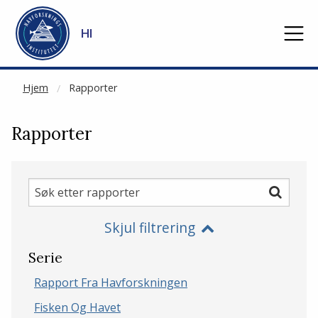
NOT CACHED
Gå til hovedinnhold
HI
Hjem
Rapporter
Rapporter
Søk
Søk
etter
Skjul filtrering
rapporter
Serie
Rapport Fra Havforskningen
Fisken Og Havet