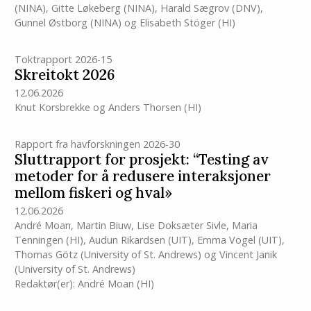
(NINA)
,
Gitte Løkeberg (NINA)
,
Harald Sægrov (DNV)
,
Gunnel Østborg (NINA)
og
Elisabeth Stöger
(HI)
Toktrapport 2026-15
Skreitokt 2026
12.06.2026
Knut Korsbrekke
og
Anders Thorsen
(HI)
Rapport fra havforskningen 2026-30
Sluttrapport for prosjekt: “Testing av
metoder for å redusere interaksjoner
mellom fiskeri og hval»
12.06.2026
André Moan
,
Martin Biuw
,
Lise Doksæter Sivle
,
Maria
Tenningen
(HI)
,
Audun Rikardsen (UIT)
,
Emma Vogel (UIT)
,
Thomas Götz (University of St. Andrews)
og
Vincent Janik
(University of St. Andrews)
Redaktør(er):
André Moan
(HI)