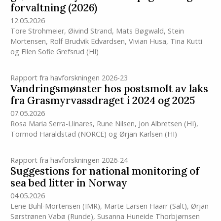
forvaltning (2026)
12.05.2026
Tore Strohmeier
,
Øivind Strand
,
Mats Bøgwald
,
Stein
Mortensen
,
Rolf Brudvik Edvardsen
,
Vivian Husa
,
Tina Kutti
og
Ellen Sofie Grefsrud
(HI)
Rapport fra havforskningen 2026-23
Vandringsmønster hos postsmolt av laks
fra Grasmyrvassdraget i 2024 og 2025
07.05.2026
Rosa Maria Serra-Llinares
,
Rune Nilsen
,
Jon Albretsen
(HI)
,
Tormod Haraldstad (NORCE)
og
Ørjan Karlsen
(HI)
Rapport fra havforskningen 2026-24
Suggestions for national monitoring of
sea bed litter in Norway
04.05.2026
Lene Buhl-Mortensen
(IMR)
,
Marte Larsen Haarr (Salt)
,
Ørjan
Sørstrønen Vabø (Runde)
,
Susanna Huneide Thorbjørnsen