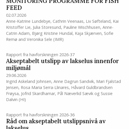
MONITORING PROGRAMME FOR FISH
FEED
02.07.2026
Anne-Katrine Lundebye
,
Cathrin Veenaas
,
Liv Søfteland
,
Kai
Kristoffer Lie
,
Julia Storesund
,
Pauline Wischhusen
,
Anne-
Catrin Adam
,
Bjørg Kristine Hundal
,
Kaja Skjærven
,
Sofie
Remø
and
Veronika Sele
(IMR)
Rapport fra havforskningen 2026-37
Akseptabelt utslipp av lakselus innenfor
miljømål
29.06.2026
Ingrid Askeland Johnsen
,
Anne Dagrun Sandvik
,
Mari Fjalstad
Jensen
,
Rosa Maria Serra-Llinares
,
Håvard Guldbrandsen
Frøysa
,
Jofrid Skardhamar
,
Pål Næverlid Sævik
og
Sussie
Dalvin
(HI)
Rapport fra havforskningen 2026-36
Råd om akseptabelt utslippsnivå av
lakselus