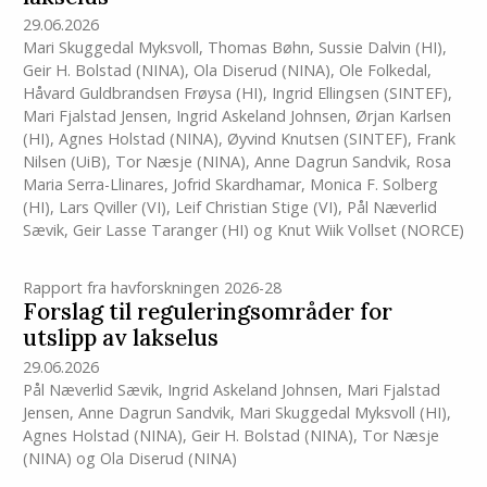
29.06.2026
Mari Skuggedal Myksvoll
,
Thomas Bøhn
,
Sussie Dalvin
(HI)
,
Geir H. Bolstad (NINA)
,
Ola Diserud (NINA)
,
Ole Folkedal
,
Håvard Guldbrandsen Frøysa
(HI)
,
Ingrid Ellingsen (SINTEF)
,
Mari Fjalstad Jensen
,
Ingrid Askeland Johnsen
,
Ørjan Karlsen
(HI)
,
Agnes Holstad (NINA)
,
Øyvind Knutsen (SINTEF)
,
Frank
Nilsen (UiB)
,
Tor Næsje (NINA)
,
Anne Dagrun Sandvik
,
Rosa
Maria Serra-Llinares
,
Jofrid Skardhamar
,
Monica F. Solberg
(HI)
,
Lars Qviller (VI)
,
Leif Christian Stige (VI)
,
Pål Næverlid
Sævik
,
Geir Lasse Taranger
(HI)
og
Knut Wiik Vollset (NORCE)
Rapport fra havforskningen 2026-28
Forslag til reguleringsområder for
utslipp av lakselus
29.06.2026
Pål Næverlid Sævik
,
Ingrid Askeland Johnsen
,
Mari Fjalstad
Jensen
,
Anne Dagrun Sandvik
,
Mari Skuggedal Myksvoll
(HI)
,
Agnes Holstad (NINA)
,
Geir H. Bolstad (NINA)
,
Tor Næsje
(NINA)
og
Ola Diserud (NINA)