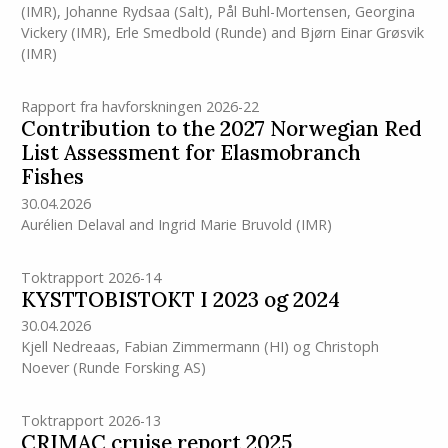
(IMR)
,
Johanne Rydsaa (Salt)
,
Pål Buhl-Mortensen
,
Georgina
Vickery
(IMR)
,
Erle Smedbold (Runde)
and
Bjørn Einar Grøsvik
(IMR)
Rapport fra havforskningen 2026-22
Contribution to the 2027 Norwegian Red
List Assessment for Elasmobranch
Fishes
30.04.2026
Aurélien Delaval
and
Ingrid Marie Bruvold
(IMR)
Toktrapport 2026-14
KYSTTOBISTOKT I 2023 og 2024
30.04.2026
Kjell Nedreaas
,
Fabian Zimmermann
(HI)
og
Christoph
Noever (Runde Forsking AS)
Toktrapport 2026-13
CRIMAC cruise report 2025