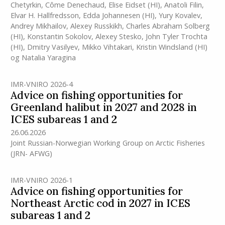
Chetyrkin
,
Côme Denechaud
,
Elise Eidset
(HI)
,
Anatoli Filin
,
Elvar H. Hallfredsson
,
Edda Johannesen
(HI)
,
Yury Kovalev
,
Andrey Mikhailov
,
Alexey Russkikh
,
Charles Abraham Solberg
(HI)
,
Konstantin Sokolov
,
Alexey Stesko
,
John Tyler Trochta
(HI)
,
Dmitry Vasilyev
,
Mikko Vihtakari
,
Kristin Windsland
(HI)
og
Natalia Yaragina
IMR-VNIRO 2026-4
Advice on fishing opportunities for
Greenland halibut in 2027 and 2028 in
ICES subareas 1 and 2
26.06.2026
Joint Russian-Norwegian Working Group on Arctic Fisheries
(JRN- AFWG)
IMR-VNIRO 2026-1
Advice on fishing opportunities for
Northeast Arctic cod in 2027 in ICES
subareas 1 and 2