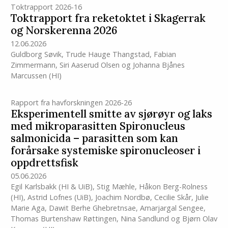
Toktrapport 2026-16
Toktrapport fra reketoktet i Skagerrak
og Norskerenna 2026
12.06.2026
Guldborg Søvik
,
Trude Hauge Thangstad
,
Fabian
Zimmermann
,
Siri Aaserud Olsen
og
Johanna Bjånes
Marcussen
(HI)
Rapport fra havforskningen 2026-26
Eksperimentell smitte av sjørøyr og laks
med mikroparasitten Spironucleus
salmonicida – parasitten som kan
forårsake systemiske spironucleoser i
oppdrettsfisk
05.06.2026
Egil Karlsbakk (HI & UiB)
,
Stig Mæhle
,
Håkon Berg-Rolness
(HI)
,
Astrid Lofnes (UiB)
,
Joachim Nordbø
,
Cecilie Skår
,
Julie
Marie Aga
,
Dawit Berhe Ghebretnsae
,
Amarjargal Sengee
,
Thomas Burtenshaw Røttingen
,
Nina Sandlund
og
Bjørn Olav