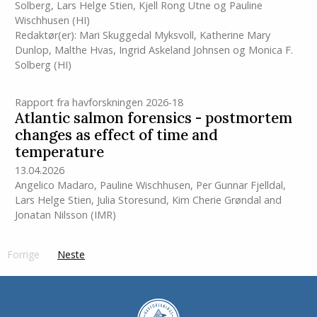
Solberg
,
Lars Helge Stien
,
Kjell Rong Utne
og
Pauline
Wischhusen
(HI)
Redaktør(er):
Mari Skuggedal Myksvoll
,
Katherine Mary
Dunlop
,
Malthe Hvas
,
Ingrid Askeland Johnsen
og
Monica F.
Solberg
(HI)
Rapport fra havforskningen 2026-18
Atlantic salmon forensics - postmortem
changes as effect of time and
temperature
13.04.2026
Angelico Madaro
,
Pauline Wischhusen
,
Per Gunnar Fjelldal
,
Lars Helge Stien
,
Julia Storesund
,
Kim Cherie Grøndal
and
Jonatan Nilsson
(IMR)
Forrige
page
Neste
side