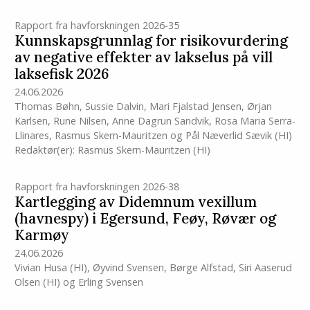
Rapport fra havforskningen 2026-35
Kunnskapsgrunnlag for risikovurdering
av negative effekter av lakselus på vill
laksefisk 2026
24.06.2026
Thomas Bøhn
,
Sussie Dalvin
,
Mari Fjalstad Jensen
,
Ørjan
Karlsen
,
Rune Nilsen
,
Anne Dagrun Sandvik
,
Rosa Maria Serra-
Llinares
,
Rasmus Skern-Mauritzen
og
Pål Næverlid Sævik
(HI)
Redaktør(er):
Rasmus Skern-Mauritzen
(HI)
Rapport fra havforskningen 2026-38
Kartlegging av Didemnum vexillum
(havnespy) i Egersund, Feøy, Røvær og
Karmøy
24.06.2026
Vivian Husa
(HI)
,
Øyvind Svensen
,
Børge Alfstad
,
Siri Aaserud
Olsen
(HI)
og
Erling Svensen