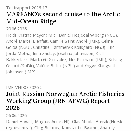
Toktrapport 2026-17
MAREANO's second cruise to the Arctic
Mid-Ocean Ridge
29.06.2026
Heidi Kristina Meyer
(IMR)
,
Daniel Hesjedal Wiberg (NGU)
,
André Marcel Bienfait
,
Camille Saint-André
(IMR)
,
Celine
Golda (NGU)
,
Christine Tømmervik Kollsgård (NGU)
,
Èric
Jordà Molina
,
Irina Zhulay
,
Josefina Johansson
,
Kjell
Bakkeplass
,
Marta Gil Gonzalez
,
Nils Piechaud
(IMR)
,
Solveig
Osjord (SoDir)
,
Valérie Bellec (NGU)
and
Yngve Klungseth
Johansen
(IMR)
IMR-VNIRO 2026-5
Joint Russian Norwegian Arctic Fisheries
Working Group (JRN-AFWG) Report
2026
26.06.2026
Daniel Howell
,
Magnus Aune
(HI)
,
Olav Nikolai Breivik (Norsk
regnesentral)
,
Oleg Bulatov
,
Konstantin Byurno
,
Anatoly