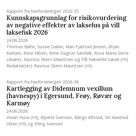
Rapport fra havforskningen 2026-35
Kunnskapsgrunnlag for risikovurdering
av negative effekter av lakselus på vill
laksefisk 2026
24.06.2026
Thomas Bøhn
,
Sussie Dalvin
,
Mari Fjalstad Jensen
,
Ørjan
Karlsen
,
Rune Nilsen
,
Anne Dagrun Sandvik
,
Rosa Maria Serra-
Llinares
,
Rasmus Skern-Mauritzen
og
Pål Næverlid Sævik
(HI)
Redaktør(er):
Rasmus Skern-Mauritzen
(HI)
Rapport fra havforskningen 2026-38
Kartlegging av Didemnum vexillum
(havnespy) i Egersund, Feøy, Røvær og
Karmøy
24.06.2026
Vivian Husa
(HI)
,
Øyvind Svensen
,
Børge Alfstad
,
Siri Aaserud
Olsen
(HI)
og
Erling Svensen