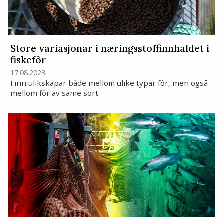
Store variasjonar i næringsstoffinnhaldet i
fiskefôr
17.08.2023
Finn ulikskapar både mellom ulike typar fôr, men også
mellom fôr av same sort.