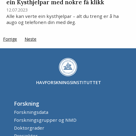
ein Kysthjelpar med nokre få klikk
12.07.2023
Alle kan verte ein kysthjelpar – alt du treng er å ha
augo og telefonen din med deg.
Forrige
page
Neste
side
HAVFORSKNINGSINSTITUTTET
Forskning
Forskningsdata
Forskningsgrupper og NMD
Doktorgrader
Prosjekter