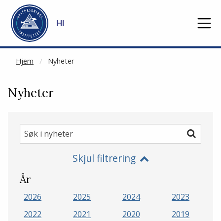
NOT CACHED
Gå til hovedinnhold
HI
Hjem
Nyheter
Nyheter
Søk
Søk
i
Skjul filtrering
nyheter
År
2026
2025
2024
2023
2022
2021
2020
2019