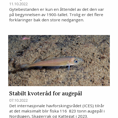
11.10.2022
Gytebestanden er kun en åttendel av det den var
på begynnelsen av 1900-tallet. Trolig er det flere
forklaringer bak den store nedgangen.
Stabilt kvoteråd for augepål
07.10.2022
Det internasjonale havforskingsrådet (ICES) tilrår
at det maksimalt blir fiska 116 823 tonn augepål i
Nordsjøen, Skagerrak og Kattegat i 2023.