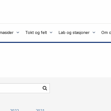
masider
Tokt og felt
Lab og stasjoner
Om o
Søk
2022
2021