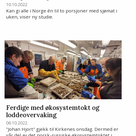
10.10.2022
Kan gi alle i Norge én til to porsjoner med sjømat i
uken, viser ny studie.
Ferdige med økosystemtokt og
loddeovervaking
06.10.2022
"Johan Hjort" gjekk til Kirkenes onsdag. Dermed er
vår del av det norsk-russiske økosystemtoktet i