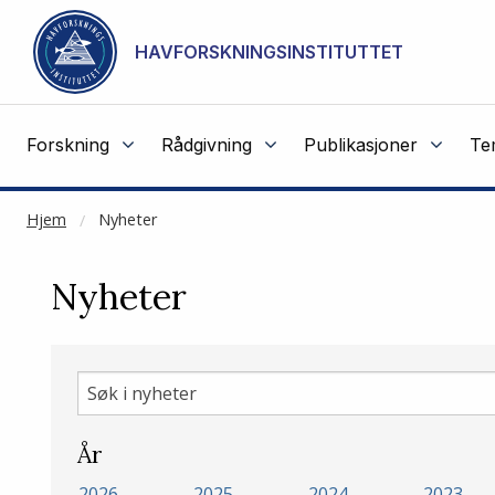
NOT CACHED
Gå til hovedinnhold
HAVFORSKNINGSINSTITUTTET
Forskning
Rådgivning
Publikasjoner
Te
Hjem
Nyheter
Nyheter
Søk
i
nyheter
År
2026
2025
2024
2023