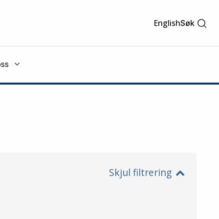
English
Søk
ss
Skjul filtrering